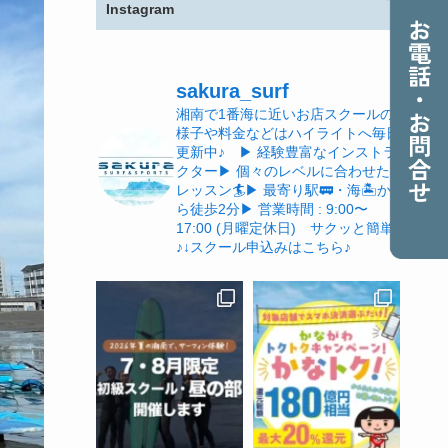
Instagram
sakura_surf
湘南で1番海に近いお店
スクールの
様子や料金などはハイライトへ
毎日
更新中♪
▶︎ 経験豊富なインストラ
クター
▶︎ 個々のレベルに合わせた
レッスン🏄
▶︎ 最寄り駅🚃・海🏝️か
ら徒歩2分
▶︎ 営業時間 : 9:00〜
17:00 (月曜定休日)
サクッと簡単
♪
↓スクール申込みはこちら♪